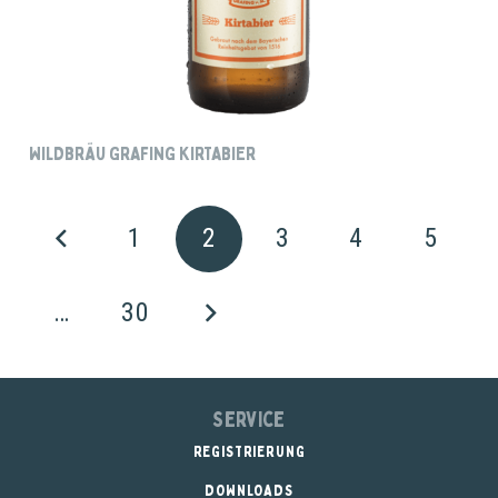
WILDBRÄU GRAFING KIRTABIER
1
2
3
4
5
…
30
Service
REGISTRIERUNG
DOWNLOADS