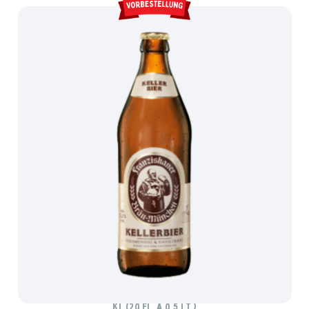
FRANZISKANER KELLERBIER
Ki. (20 Fl. à 0,5 lt.)