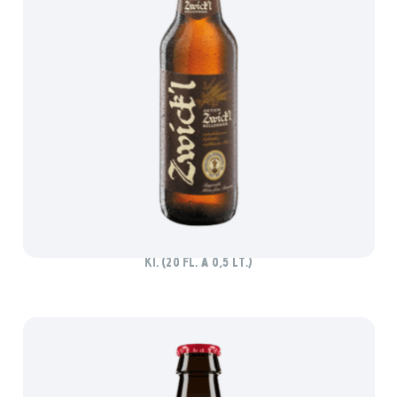
AKTIEN ZWICKL KELLERBIER
Ki. (20 Fl. à 0,5 lt.)