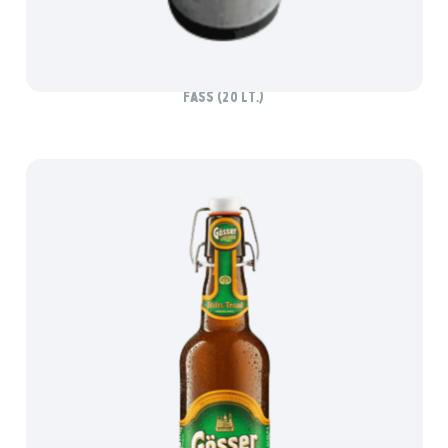
GÖSSER STIFTS-ZWICKL
Fass (20 lt.)