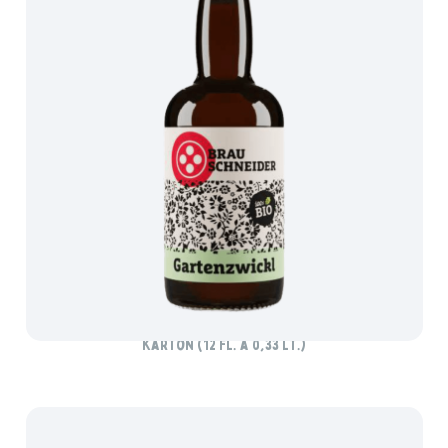
BRAUSCHNEIDER BIO-GARTENZWICKL
Karton (12 Fl. à 0,33 lt.)