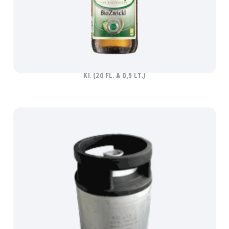
SCHLADMINGER BIO ZWICKL
Ki. (20 Fl. à 0,5 lt.)