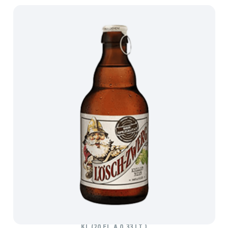
LÖSCHZWERG KELLERBIER NATURTRÜB
Ki. (20 Fl. à 0,33 lt.)