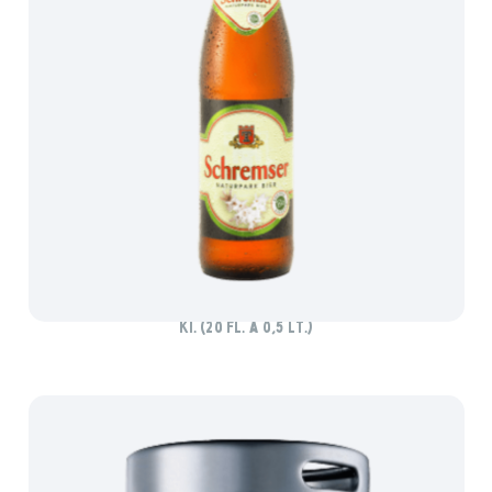
SCHREMSER BIO NATURTRÜB
Ki. (20 Fl. à 0,5 lt.)