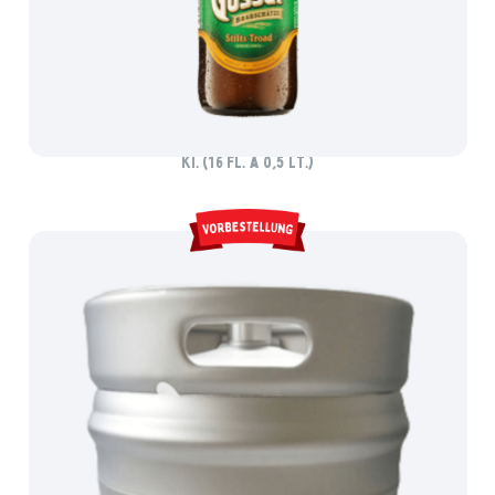
GÖSSER STIFTS-ZWICKL HELL
Ki. (16 Fl. à 0,5 lt.)