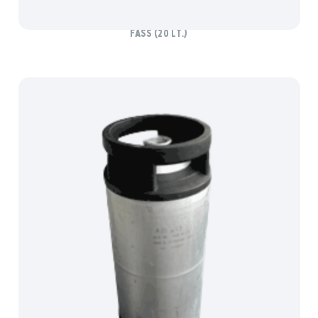
FREISTÄDTER BIO ZWICKL
Fass (20 lt.)