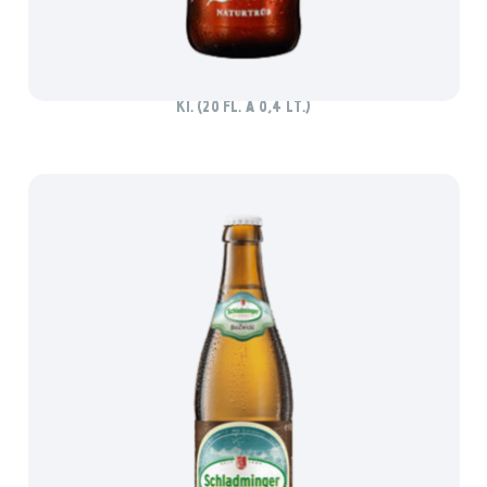
PAULANER ZWICKL
Ki. (20 Fl. à 0,4 lt.)