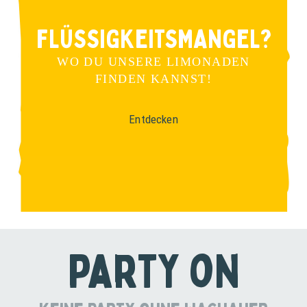
FLÜSSIGKEITS­MANGEL?
WO DU UNSERE LIMONADEN
FINDEN KANNST!
Entdecken
party on