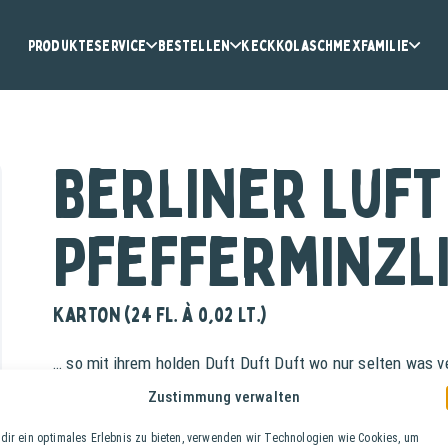
Produkte
Service
Bestellen
KeckKola
Schmex
Familie
Berliner Luft
Pfefferminzl
Karton (24 Fl. à 0,02 lt.)
… so mit ihrem holden Duft Duft Duft wo nur selten was ve
Luft ja ja ja das macht die Berliner Luft …‘ – Lied von Pa
Zustimmung verwalten
dir ein optimales Erlebnis zu bieten, verwenden wir Technologien wie Cookies, um