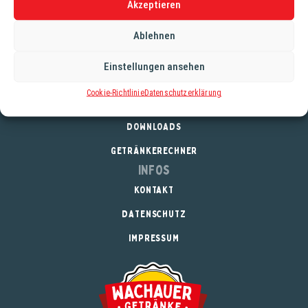
seinen verlockenden, weichen und komplexen Geschmack.
Akzeptieren
Bombay Dry basiert immer noch auf demselben.
Ablehnen
Einstellungen ansehen
Service
Cookie-Richtlinie
Datenschutzerklärung
REGISTRIERUNG
DOWNLOADS
GETRÄNKERECHNER
Infos
KONTAKT
DATENSCHUTZ
IMPRESSUM