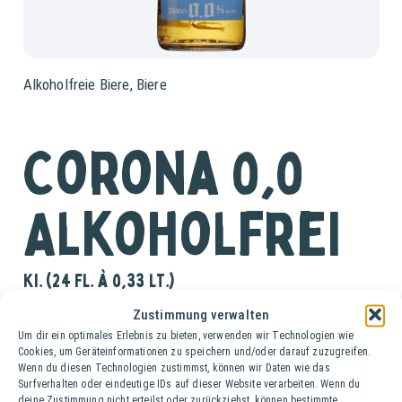
Alkoholfreie Biere
,
Biere
Corona 0,0
Alkoholfrei
Ki. (24 Fl. à 0,33 lt.)
Zustimmung verwalten
Corona 0,0 Alkoholfrei ist ein hellgoldenes mexikanisches
Um dir ein optimales Erlebnis zu bieten, verwenden wir Technologien wie
Lagerbier, das sich durch ein mildes, leicht süßliches
Cookies, um Geräteinformationen zu speichern und/oder darauf zuzugreifen.
Antrunkaroma, eine prägnante Bittere im Abgang und eine
Wenn du diesen Technologien zustimmst, können wir Daten wie das
Surfverhalten oder eindeutige IDs auf dieser Website verarbeiten. Wenn du
spritzige Kohlensäure auszeichnet. Die Bezeichnung
deine Zustimmung nicht erteilst oder zurückziehst, können bestimmte