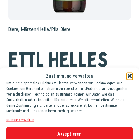
Biere
,
Märzen/Helle/Pils Biere
Ettl Helles
Ki. (20 Fl. à 0,5 lt.)
Zustimmung verwalten
Um dir ein optimales Erlebnis zu bieten, verwenden wir Technologien wie
Cookies, um Geräteinformationen zu speichern und/oder darauf zuzugreifen.
Das Ettl Helles ist ein mildes, leicht süßliches und
Wenn du diesen Technologien zustimmst, können wir Daten wie das
erfrischendes Vollbier. Es hat eine goldgelbe Farbe, eine
Surfverhalten oder eindeutige IDs auf dieser Website verarbeiten. Wenn du
dezente Malznote und eine sehr sanfte Hopfenbittere, die
deine Zustimmung nicht erteilst oder zurückziehst, können bestimmte
Merkmale und Funktionen beeinträchtigt werden.
es sehr süffig macht.
Dienste verwalten
Alkoholgehalt: 4,8%
Stammwürze: 11,0°
Akzeptieren