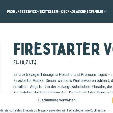
Produkte
Service
Bestellen
KeckKola
Schmex
Familie
Firestarter 
Fl. (0,7 lt.)
Eine extravagant designte Flasche und Premium Liquid 
Firestarter Vodka. Dieser wird aus Winterweizen editiert, 
erhalten. Abgefüllt in der außergewöhnlichen Flasche, die 
Eyecatcher der besonderen Art. Dabei bleibt der Firestarte
Basis für Longdrinks und Cocktails.
Zustimmung verwalten
dir ein optimales Erlebnis zu bieten, verwenden wir Technologien wie Cookies, um