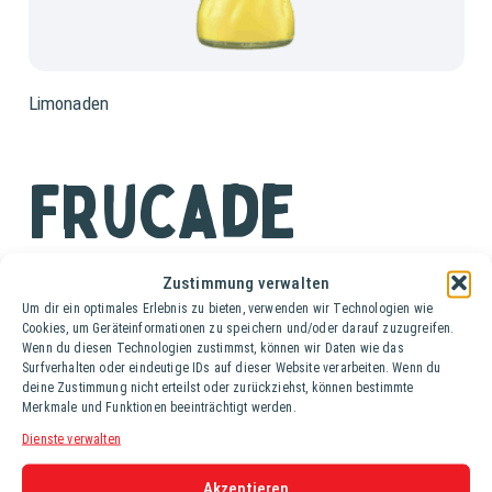
Limonaden
Frucade
Orange
Zustimmung verwalten
Um dir ein optimales Erlebnis zu bieten, verwenden wir Technologien wie
Cookies, um Geräteinformationen zu speichern und/oder darauf zuzugreifen.
Ki. (24 Fl. à 0,35 lt.)
Wenn du diesen Technologien zustimmst, können wir Daten wie das
Surfverhalten oder eindeutige IDs auf dieser Website verarbeiten. Wenn du
deine Zustimmung nicht erteilst oder zurückziehst, können bestimmte
Der Klassiker schmeckt angenehm süß und
Merkmale und Funktionen beeinträchtigt werden.
unverwechselbar saftig nach sonnengereiften Orangen. Er
Dienste verwalten
überzeugt durch seinen natürlichen Fruchtgeschmack und
garantiert natürlichen Genuss ohne Farbstoffe und
Akzeptieren