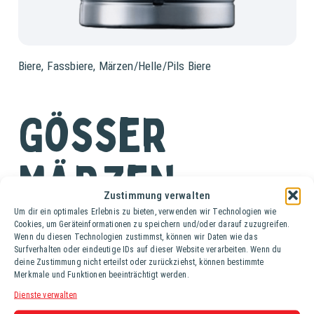
Biere
,
Fassbiere
,
Märzen/Helle/Pils Biere
Gösser
Märzen
Zustimmung verwalten
Um dir ein optimales Erlebnis zu bieten, verwenden wir Technologien wie
Fass (50 lt.)
Cookies, um Geräteinformationen zu speichern und/oder darauf zuzugreifen.
Wenn du diesen Technologien zustimmst, können wir Daten wie das
Surfverhalten oder eindeutige IDs auf dieser Website verarbeiten. Wenn du
Gösser Märzen ist ein untergäriges, helles Vollbier mit
deine Zustimmung nicht erteilst oder zurückziehst, können bestimmte
strohgelber Farbe und einem angenehm hopfigen Duft. Es
Merkmale und Funktionen beeinträchtigt werden.
hat einen harmonischen Geschmack, bei dem sich Malz-
Dienste verwalten
und leichte Hopfennote ergänzen.