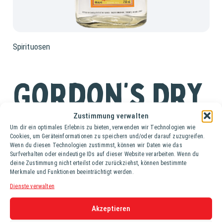
Spirituosen
Gordon’s Dry
Gin 37,5%
Zustimmung verwalten
Um dir ein optimales Erlebnis zu bieten, verwenden wir Technologien wie
Cookies, um Geräteinformationen zu speichern und/oder darauf zuzugreifen.
Wenn du diesen Technologien zustimmst, können wir Daten wie das
Fl. (0,7 lt.)
Surfverhalten oder eindeutige IDs auf dieser Website verarbeiten. Wenn du
deine Zustimmung nicht erteilst oder zurückziehst, können bestimmte
Merkmale und Funktionen beeinträchtigt werden.
Gordons Gin ist ein ehrlicher und qualitativ überzeugender
Dienste verwalten
London Dry Gin der auch gern bei Verkostungen über
andere und oftmals teurere Marken triumphiert.
Akzeptieren