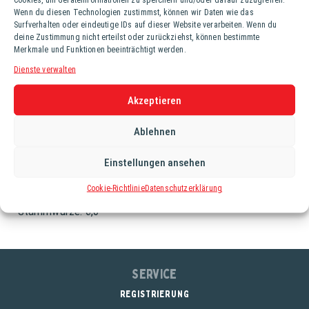
Ki. (20 Fl. à 0,5 lt.)
Wenn du diesen Technologien zustimmst, können wir Daten wie das
Surfverhalten oder eindeutige IDs auf dieser Website verarbeiten. Wenn du
Der Grieskirchner Zitronen Radler ist ein naturtrübes
deine Zustimmung nicht erteilst oder zurückziehst, können bestimmte
Biermischgetränk mit einem spritzigen und erfrischenden
Merkmale und Funktionen beeinträchtigt werden.
Charakter, das durch die Mischung aus Grieskirchner
Dienste verwalten
Märzen und natürlicher Zitronenlimonade entsteht. Er
zeichnet sich durch eine zitronige, naturtrübe Optik und
Akzeptieren
einen Geschmack aus, der Zitrusnoten mit milden
Ablehnen
Bieraromen verbindet. Der leicht süffige Charakter und der
geringe Alkoholgehalt machen ihn zu einem beliebten
Einstellungen ansehen
Durstlöscher.
Cookie-Richtlinie
Datenschutzerklärung
Alkoholgehalt: 2,6%
Stammwürze: 6,0°
Service
REGISTRIERUNG