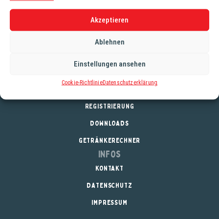
Fl. (0,75 lt.)
Akzeptieren
Einzigartiges extra virgine Olivenöl vom Weingut und
Olivenmühle Guardastelle aus San Gimignano (Toskana,
Ablehnen
Italien).
Einstellungen ansehen
Cookie-Richtlinie
Datenschutzerklärung
Service
REGISTRIERUNG
DOWNLOADS
GETRÄNKERECHNER
Infos
KONTAKT
DATENSCHUTZ
IMPRESSUM