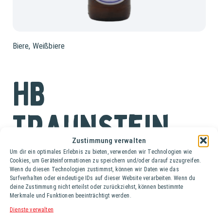
Biere
,
Weißbiere
HB
Traunstein
Zustimmung verwalten
Weißbier
Um dir ein optimales Erlebnis zu bieten, verwenden wir Technologien wie
Cookies, um Geräteinformationen zu speichern und/oder darauf zuzugreifen.
Wenn du diesen Technologien zustimmst, können wir Daten wie das
Surfverhalten oder eindeutige IDs auf dieser Website verarbeiten. Wenn du
Ki. (20 Fl. à 0,5 lt.)
deine Zustimmung nicht erteilst oder zurückziehst, können bestimmte
Merkmale und Funktionen beeinträchtigt werden.
Das HB Traunstein Weißbier ist hefetrüb und ist durch
Dienste verwalten