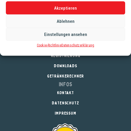
seine fruchtige Note besonders erfrischend.
Akzeptieren
Alkoholgehalt: 5,5%
Stammwürze: 12,3°
Ablehnen
Einstellungen ansehen
Cookie-Richtlinie
Datenschutzerklärung
Service
REGISTRIERUNG
DOWNLOADS
GETRÄNKERECHNER
Infos
KONTAKT
DATENSCHUTZ
IMPRESSUM