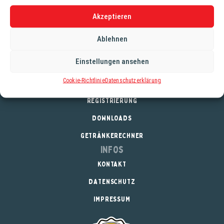
Hoibe/Hoibe Zitrone hingegen bezaubert mit ihren zitronig-
säuerlichen Aromen in Verbindung mit KECK-Kola. Ein
Akzeptieren
Erfrischungsgetränk das am besten eiskalt genossen
Ablehnen
wird.
Einstellungen ansehen
Cookie-Richtlinie
Datenschutzerklärung
Service
REGISTRIERUNG
DOWNLOADS
GETRÄNKERECHNER
Infos
KONTAKT
DATENSCHUTZ
IMPRESSUM