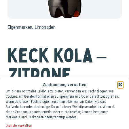
Eigenmarken
,
Limonaden
Keck Kola –
Zitrone
Zustimmung verwalten
Tray (12 Fl. à 0,5 lt.)
Um dir ein optimales Erlebnis zu bieten, verwenden wir Technologien wie
Cookies, um Geräteinformationen zu speichern und/oder darauf zuzugreifen.
Wenn du diesen Technologien zustimmst, können wir Daten wie das
Der neueste Clou aus der Schmex-Familie hört auf den
Surfverhalten oder eindeutige IDs auf dieser Website verarbeiten. Wenn du
Namen „Hoibe/Hoibe“ und kommt im Doppelpack. Bei
deine Zustimmung nicht erteilst oder zurückziehst, können bestimmte
Hoibe/Hoibe Orange trifft KECK-Kola auf süß-fruchtige
Merkmale und Funktionen beeinträchtigt werden.
Orange und besticht mit ihren erfrischenden Geschmack.
Dienste verwalten