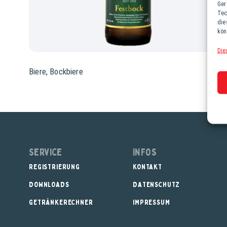
Ger
Tec
die
kön
Die
Biere
,
Bockbiere
Service
Infos
REGISTRIERUNG
KONTAKT
DOWNLOADS
DATENSCHUTZ
GETRÄNKERECHNER
IMPRESSUM