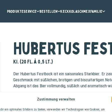
Produkte
Service
Bestellen
KeckKola
Schmex
Familie
Hubertus Fes
Ki. (20 Fl. à 0,5 lt.)
Der Hubertus Festbock ist ein saisonales Starkbier. Er ze
Geschmack mit süßlichen, brotigen und biscuitartigen Not
Abgang ist das Bier vollmundig, süßlich und aromatisch-wü
Alkoholgehalt: 7,5 %
Zustimmung verwalten
Stammwürze: 16,9°
dir ein optimales Erlebnis zu bieten, verwenden wir Technologien wie Cookies, um