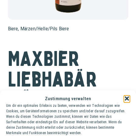
Biere
,
Märzen/Helle/Pils Biere
MAXBier
LiebhaBär
Märzen
Zustimmung verwalten
Um dir ein optimales Erlebnis zu bieten, verwenden wir Technologien wie
Cookies, um Geräteinformationen zu speichern und/oder darauf zuzugreifen.
Ki. (24 Fl. à 0,33 lt.)
Wenn du diesen Technologien zustimmst, können wir Daten wie das
Surfverhalten oder eindeutige IDs auf dieser Website verarbeiten. Wenn du
deine Zustimmung nicht erteilst oder zurückziehst, können bestimmte
Das MAXBier LiebhaBär Märzen ist ein untergäriges
Merkmale und Funktionen beeinträchtigt werden.