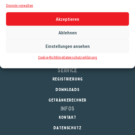
Märzenbier. Es hat eine bernsteinfarbene Farbe, einen
Dienste verwalten
malzbetonten Charakter mit Aromen von Karamell und
Schokolade und wird durch Hopfen der Sorten Hallertauer
Akzeptieren
Mittelfrüh und Northern Brewer abgerundet.
Ablehnen
Alkoholgehalt: 5,2%
Stammwürze: 12,0°
Einstellungen ansehen
Cookie-Richtlinie
Datenschutzerklärung
Service
REGISTRIERUNG
DOWNLOADS
GETRÄNKERECHNER
Infos
KONTAKT
DATENSCHUTZ