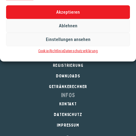
Länge: 76cm
Höhe: 119cm
Akzeptieren
Arbeitsfläche:
Ablehnen
Höhe 92cm
Einstellungen ansehen
Cookie-Richtlinie
Datenschutzerklärung
Service
REGISTRIERUNG
DOWNLOADS
GETRÄNKERECHNER
Infos
KONTAKT
DATENSCHUTZ
IMPRESSUM