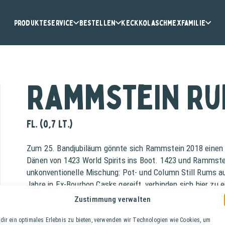
Produkte
Service
Bestellen
KeckKola
Schmex
Familie
Rammstein Ru
Fl. (0,7 lt.)
Zum 25. Bandjubiläum gönnte sich Rammstein 2018 einen e
Dänen von 1423 World Spirits ins Boot. 1423 und Rammstei
unkonventionelle Mischung: Pot- und Column Still Rums au
Jahre in Ex-Bourbon Casks gereift, verbinden sich hier z
würzigen Aromen.
Zustimmung verwalten
dir ein optimales Erlebnis zu bieten, verwenden wir Technologien wie Cookies, um