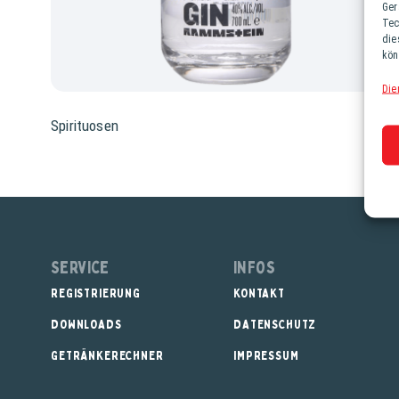
Ger
Tec
die
kön
Die
Spirituosen
Service
Infos
REGISTRIERUNG
KONTAKT
DOWNLOADS
DATENSCHUTZ
GETRÄNKERECHNER
IMPRESSUM