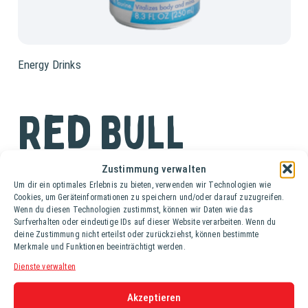
Energy Drinks
Red Bull
Sugarfree
Zustimmung verwalten
Um dir ein optimales Erlebnis zu bieten, verwenden wir Technologien wie
Cookies, um Geräteinformationen zu speichern und/oder darauf zuzugreifen.
Wenn du diesen Technologien zustimmst, können wir Daten wie das
Tray (24 Ds. à 0,25 lt.)
Surfverhalten oder eindeutige IDs auf dieser Website verarbeiten. Wenn du
deine Zustimmung nicht erteilst oder zurückziehst, können bestimmte
Red Bull Sugarfree verleiht Flügel: Ob an einem
Merkmale und Funktionen beeinträchtigt werden.
arbeitsreichen Tag zwischen Arbeit und Fitness oder beim
Dienste verwalten
Ausgehen mit Freunden. Immer dann, wenn man einen
Energieschub braucht.
Akzeptieren