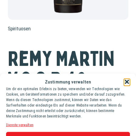
Spirituosen
Remy Martin
V.S.O.P. 40%
Zustimmung verwalten
Um dir ein optimales Erlebnis zu bieten, verwenden wir Technologien wie
Fl. (0,7 lt.)
Cookies, um Geräteinformationen zu speichern und/oder darauf zuzugreifen.
Wenn du diesen Technologien zustimmst, können wir Daten wie das
Surfverhalten oder eindeutige IDs auf dieser Website verarbeiten. Wenn du
Remy Martin VSOP ist ein raffinierter Cognac aus
deine Zustimmung nicht erteilst oder zurückziehst, können bestimmte
Frankreich, perfekt für jeden Anlass. Mit seinen
Merkmale und Funktionen beeinträchtigt werden.
komplexen und herzhaften Aromen bietet er ein
Dienste verwalten
einzigartiges Erlebnis. Genieße die reichen Düfte und den