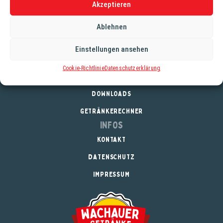
sanften Abgang, ideal zum Teilen mit Freunden oder als
Akzeptieren
luxuriöse Belohnung für dich selbst.
Ablehnen
Einstellungen ansehen
Service
Cookie-Richtlinie
Datenschutzerklärung
REGISTRIERUNG
DOWNLOADS
GETRÄNKERECHNER
Infos
KONTAKT
DATENSCHUTZ
IMPRESSUM