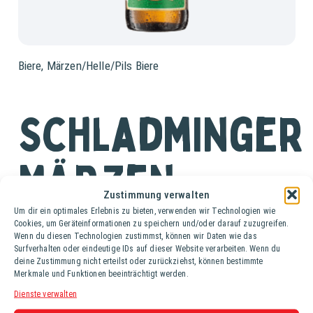
Biere
,
Märzen/Helle/Pils Biere
Schladminger
Märzen
Zustimmung verwalten
Um dir ein optimales Erlebnis zu bieten, verwenden wir Technologien wie
Ki. (20 Fl. à 0,5 lt.)
Cookies, um Geräteinformationen zu speichern und/oder darauf zuzugreifen.
Wenn du diesen Technologien zustimmst, können wir Daten wie das
Surfverhalten oder eindeutige IDs auf dieser Website verarbeiten. Wenn du
Schladminger Märzen ist ein goldgelbes, untergäriges
deine Zustimmung nicht erteilst oder zurückziehst, können bestimmte
Festbier. Es zeichnet sich durch einen fruchtig-malzigen
Merkmale und Funktionen beeinträchtigt werden.
Antrunk und vollmundige Getreidearomen aus, gefolgt von
Dienste verwalten
einer feinen Hopfennote im Abgang.