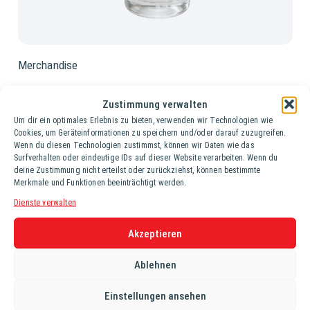
Merchandise
Zustimmung verwalten
Schmex Glas
Um dir ein optimales Erlebnis zu bieten, verwenden wir Technologien wie
Cookies, um Geräteinformationen zu speichern und/oder darauf zuzugreifen.
Wenn du diesen Technologien zustimmst, können wir Daten wie das
Surfverhalten oder eindeutige IDs auf dieser Website verarbeiten. Wenn du
Karton (6 Gläser à 0,25 lt.)
deine Zustimmung nicht erteilst oder zurückziehst, können bestimmte
Merkmale und Funktionen beeinträchtigt werden.
Dienste verwalten
Service
Akzeptieren
REGISTRIERUNG
Ablehnen
DOWNLOADS
Einstellungen ansehen
GETRÄNKERECHNER