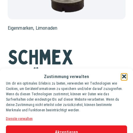
Eigenmarken
,
Limonaden
Schmex
Kräuter PEM
Zustimmung verwalten
Um dir ein optimales Erlebnis zu bieten, verwenden wir Technologien wie
Cookies, um Geräteinformationen zu speichern und/oder darauf zuzugreifen.
Cont. (18,9 lt.)
Wenn du diesen Technologien zustimmst, können wir Daten wie das
Surfverhalten oder eindeutige IDs auf dieser Website verarbeiten. Wenn du
deine Zustimmung nicht erteilst oder zurückziehst, können bestimmte
Die Kohlensäure ist so dosiert, dass sie deinen Gaumen
Merkmale und Funktionen beeinträchtigt werden.
kitzelt und dir nicht den Hals wegsprengt. Wer Schmex
Dienste verwalten
trinkt, grinst anstatt zu grebatzn. Geschmacklich ist
unser Kracherl natürlich absolute Weltklasse. Und das,
Akzeptieren