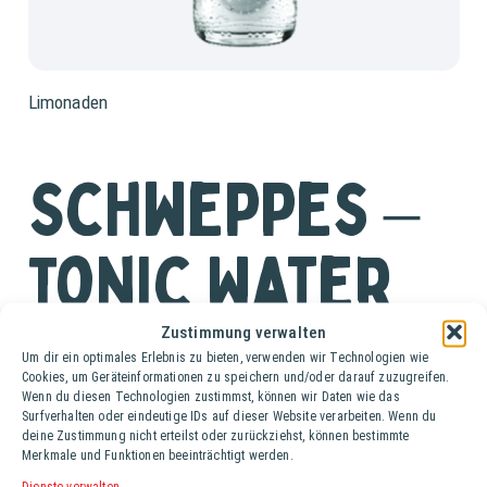
Limonaden
Schweppes –
Tonic Water
Zustimmung verwalten
Ki. (24 Fl. à 0,2 lt.)
Um dir ein optimales Erlebnis zu bieten, verwenden wir Technologien wie
Cookies, um Geräteinformationen zu speichern und/oder darauf zuzugreifen.
Schweppes Indian Tonic Water für stilvollen Genuss. Ein
Wenn du diesen Technologien zustimmst, können wir Daten wie das
wahrer Kosmopolit. International geschätzt für seinen
Surfverhalten oder eindeutige IDs auf dieser Website verarbeiten. Wenn du
deine Zustimmung nicht erteilst oder zurückziehst, können bestimmte
charismatischen Auftritt und seinen souveränen
Merkmale und Funktionen beeinträchtigt werden.
Geschmack. Eben Indian Tonic Water! Aber warum
Dienste verwalten