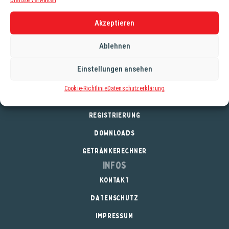
“Indian”? Das 1870 eingeführte Indian Tonic Water setzte
sich besonders schnell bei den Briten in Indien durch, da
Akzeptieren
das enthaltene Chinin vorbeugend gegen Malaria wirkt.
Heute wirkt der Klassiker vor allem erfrischend. Anders.
Ablehnen
Pur oder als Longdrink, wie Gin- oder Wodka-Tonic.
Einstellungen ansehen
Cookie-Richtlinie
Datenschutzerklärung
Service
REGISTRIERUNG
DOWNLOADS
GETRÄNKERECHNER
Infos
KONTAKT
DATENSCHUTZ
IMPRESSUM