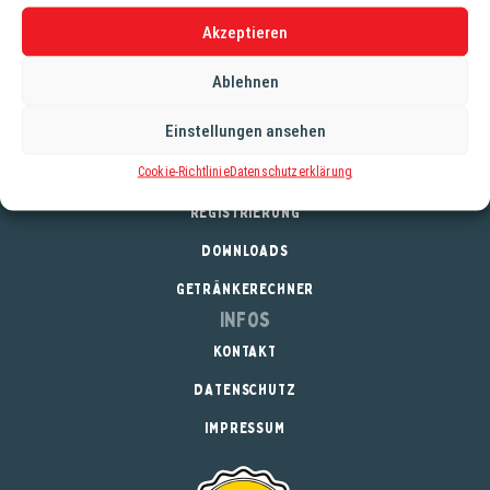
frisch im Geschmack und sehr bekömmlich.
Akzeptieren
Alkoholgehalt: 5,0%
Stammwürze 12,0°
Ablehnen
Einstellungen ansehen
Cookie-Richtlinie
Datenschutzerklärung
Service
REGISTRIERUNG
DOWNLOADS
GETRÄNKERECHNER
Infos
KONTAKT
DATENSCHUTZ
IMPRESSUM