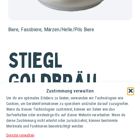
Biere
,
Fassbiere
,
Märzen/Helle/Pils Biere
Stiegl
Goldbräu
Zustimmung verwalten
Fass (25 lt.)
Um dir ein optimales Erlebnis zu bieten, verwenden wir Technologien wie
Cookies, um Geräteinformationen zu speichern und/oder darauf zuzugreifen.
Wenn du diesen Technologien zustimmst, können wir Daten wie das
Stiegl-Goldbräu ist die traditionsreiche Salzburger
Surfverhalten oder eindeutige IDs auf dieser Website verarbeiten. Wenn du
Bierspezialität mit 12° Stammwürze und der
deine Zustimmung nicht erteilst oder zurückziehst, können bestimmte
Merkmale und Funktionen beeinträchtigt werden.
charakteristischen goldgelben Farbe. Ein gehaltvolles,
feinwürziges Bier aus besten heimischen Zutaten. Herrlich
Dienste verwalten