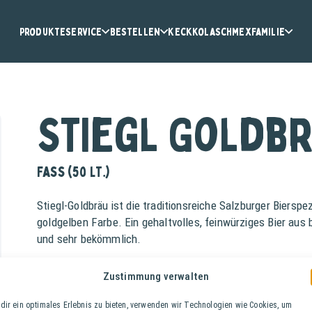
Produkte
Service
Bestellen
KeckKola
Schmex
Familie
Stiegl Goldb
Fass (50 lt.)
Stiegl-Goldbräu ist die traditionsreiche Salzburger Biersp
goldgelben Farbe. Ein gehaltvolles, feinwürziges Bier au
und sehr bekömmlich.
Alkoholgehalt: 5,0%
Zustimmung verwalten
Stammwürze 12,0°
dir ein optimales Erlebnis zu bieten, verwenden wir Technologien wie Cookies, um