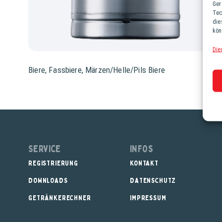
Ger
Tec
die
kön
Die
Biere
,
Fassbiere
,
Märzen/Helle/Pils Biere
Service
Infos
REGISTRIERUNG
KONTAKT
DOWNLOADS
DATENSCHUTZ
GETRÄNKERECHNER
IMPRESSUM