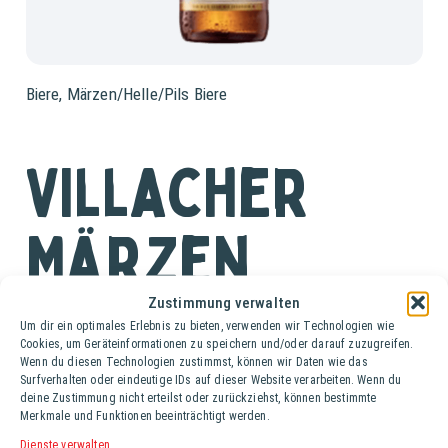
Biere
,
Märzen/Helle/Pils Biere
Villacher
Märzen
Zustimmung verwalten
Ki. (20 Fl. à 0,5 lt.)
Um dir ein optimales Erlebnis zu bieten, verwenden wir Technologien wie
Cookies, um Geräteinformationen zu speichern und/oder darauf zuzugreifen.
Ein Bier mit einer strahlenden, goldgelben Farbe und
Wenn du diesen Technologien zustimmst, können wir Daten wie das
Surfverhalten oder eindeutige IDs auf dieser Website verarbeiten. Wenn du
schönem, feinporigen Schaum. Im Antrunk frisch und
deine Zustimmung nicht erteilst oder zurückziehst, können bestimmte
prickelnd, das Mundgefühl zart-malzbetont und
Merkmale und Funktionen beeinträchtigt werden.
harmonisch. Im Abgang findet sich eine leichte
Dienste verwalten