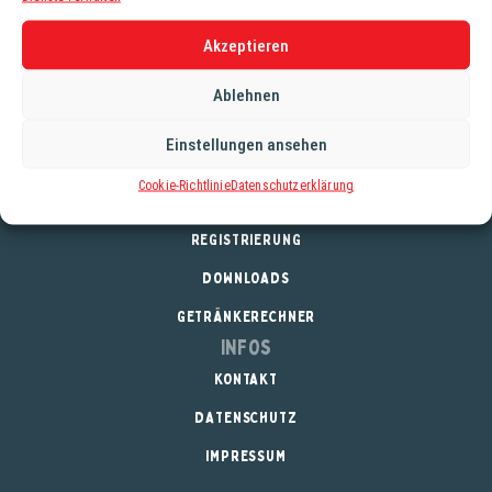
Hopfennote. Ausgezeichnet mit dem goldenen DLG-Siegel
2014 und 2015.
Akzeptieren
Alkoholgehalt: 5,0%
Ablehnen
Stammwürze: 11,8°
Einstellungen ansehen
Cookie-Richtlinie
Datenschutzerklärung
Service
REGISTRIERUNG
DOWNLOADS
GETRÄNKERECHNER
Infos
KONTAKT
DATENSCHUTZ
IMPRESSUM