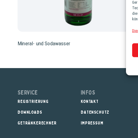
Ger
Tec
die
kön
Die
Mineral- und Sodawasser
Service
Infos
REGISTRIERUNG
KONTAKT
DOWNLOADS
DATENSCHUTZ
GETRÄNKERECHNER
IMPRESSUM