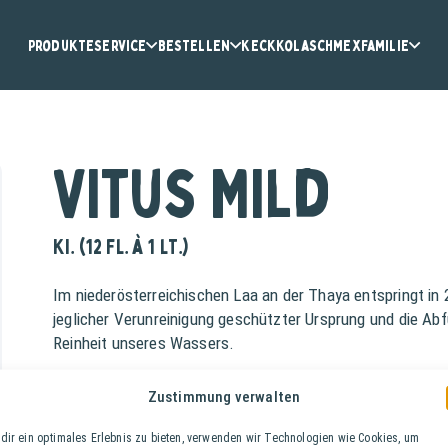
Produkte
Service
Bestellen
KeckKola
Schmex
Familie
Vitus Mild
Ki. (12 Fl. à 1 lt.)
Im niederösterreichischen Laa an der Thaya entspringt in 2
jeglicher Verunreinigung geschützter Ursprung und die Abfü
Reinheit unseres Wassers.
Zustimmung verwalten
dir ein optimales Erlebnis zu bieten, verwenden wir Technologien wie Cookies, um