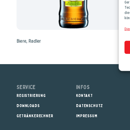
Ger
Tec
die
kön
Die
Biere
,
Radler
Service
Infos
REGISTRIERUNG
KONTAKT
DOWNLOADS
DATENSCHUTZ
GETRÄNKERECHNER
IMPRESSUM