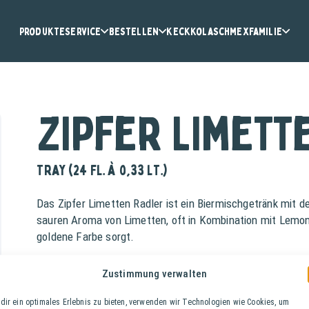
Produkte
Service
Bestellen
KeckKola
Schmex
Familie
Zipfer Limett
Tray (24 Fl. à 0,33 lt.)
Das Zipfer Limetten Radler ist ein Biermischgetränk mit
sauren Aroma von Limetten, oft in Kombination mit Lemong
goldene Farbe sorgt.
Alkoholgehalt: 2%
Zustimmung verwalten
Stammwürze: 9,6°
dir ein optimales Erlebnis zu bieten, verwenden wir Technologien wie Cookies, um