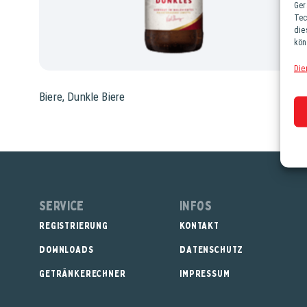
Ger
Tec
die
kön
Die
Biere
,
Dunkle Biere
Service
Infos
REGISTRIERUNG
KONTAKT
DOWNLOADS
DATENSCHUTZ
GETRÄNKERECHNER
IMPRESSUM