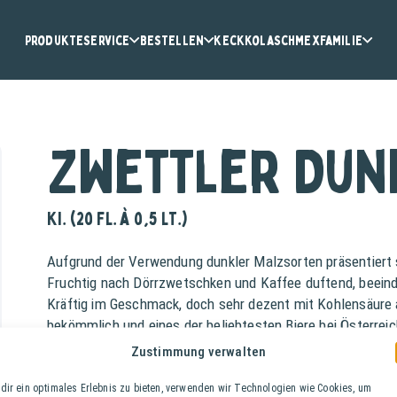
Produkte
Service
Bestellen
KeckKola
Schmex
Familie
Zwettler Dun
Ki. (20 Fl. à 0,5 lt.)
Aufgrund der Verwendung dunkler Malzsorten präsentiert s
Fruchtig nach Dörrzwetschken und Kaffee duftend, beei
Kräftig im Geschmack, doch sehr dezent mit Kohlensäure 
bekömmlich und eines der beliebtesten Biere bei Österreichs
Bierart: untergärig
Zustimmung verwalten
Alkoholgehalt: 3,4%
dir ein optimales Erlebnis zu bieten, verwenden wir Technologien wie Cookies, um