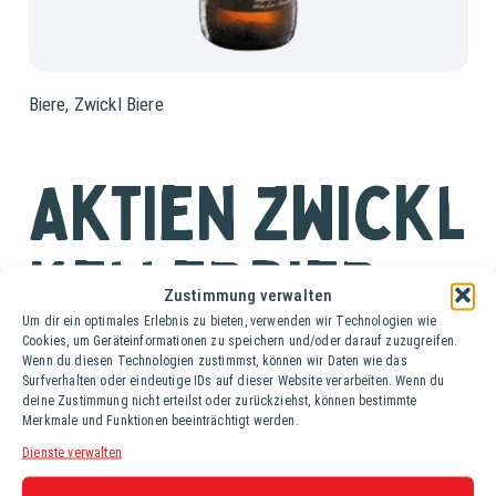
Biere
,
Zwickl Biere
Aktien Zwickl
Kellerbier
Zustimmung verwalten
Um dir ein optimales Erlebnis zu bieten, verwenden wir Technologien wie
Cookies, um Geräteinformationen zu speichern und/oder darauf zuzugreifen.
Ki. (20 Fl. à 0,5 lt.)
Wenn du diesen Technologien zustimmst, können wir Daten wie das
Surfverhalten oder eindeutige IDs auf dieser Website verarbeiten. Wenn du
AKTIEN Zwick’l Kellerbier ist der Klassiker der Brauerei
deine Zustimmung nicht erteilst oder zurückziehst, können bestimmte
Merkmale und Funktionen beeinträchtigt werden.
Bayreuther: Eine naturbelassene, hefetrübe und
unfiltrierte Bierspezialität.
Dienste verwalten