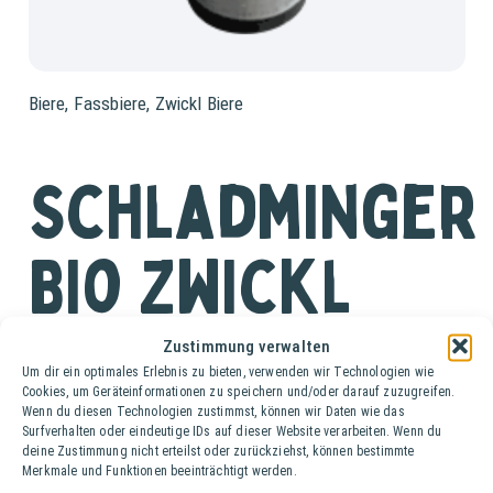
Biere
,
Fassbiere
,
Zwickl Biere
Schladminger
Bio Zwickl
Fass (20 lt.)
Zustimmung verwalten
Um dir ein optimales Erlebnis zu bieten, verwenden wir Technologien wie
Cookies, um Geräteinformationen zu speichern und/oder darauf zuzugreifen.
Das Schladminger Bio Zwickl ist ein naturtrübes,
Wenn du diesen Technologien zustimmst, können wir Daten wie das
untergäriges Bio-Zwickelbier. Es zeichnet sich durch ein
Surfverhalten oder eindeutige IDs auf dieser Website verarbeiten. Wenn du
vollmundiges, malzig-karamelliges Aroma aus, das durch
deine Zustimmung nicht erteilst oder zurückziehst, können bestimmte
Merkmale und Funktionen beeinträchtigt werden.
eine fruchtige Note ergänzt wird, während die