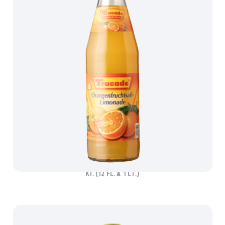
FRUCADE ORANGE
Ki. (12 Fl. à 1 lt.)