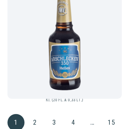
ARSCHLECKEN 350
Ki. (20 Fl. à 0,33 lt.)
1
2
3
4
…
15