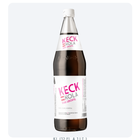
KECK KOLA – DAS LEICHTE
Ki. (12 Fl. à 1 lt.)