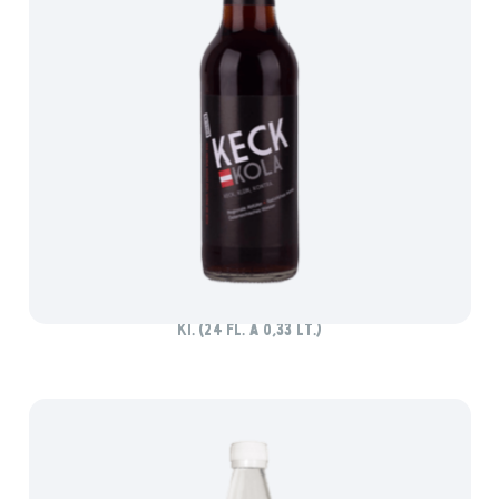
KECK KOLA
Ki. (24 Fl. à 0,33 lt.)