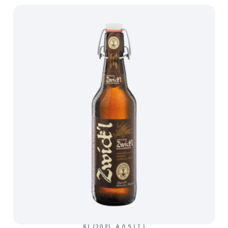
AKTIEN ZWICKL KELLERBIER
Ki. (20 Fl. à 0,5 lt.)