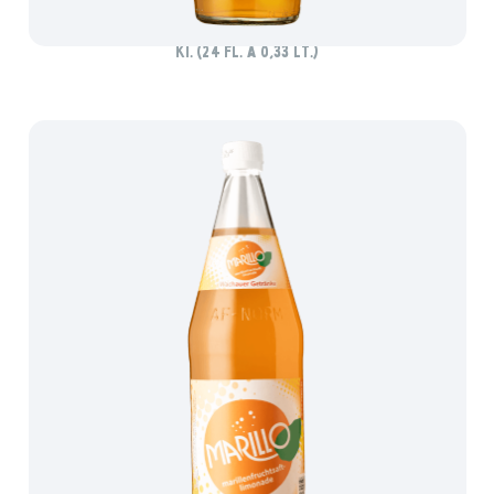
MARILLO MARILLENLIMO
Ki. (24 Fl. à 0,33 lt.)