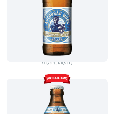
ARCOBRÄU MOOSER LIESL HELLES
Ki. (20 Fl. à 0,5 lt.)