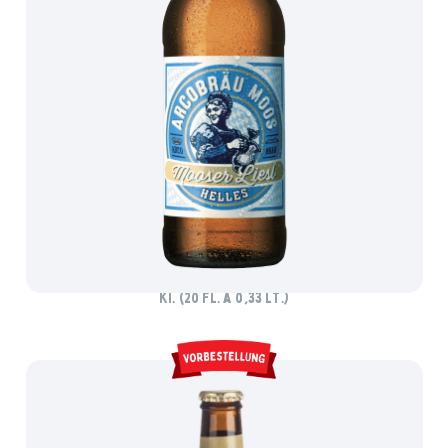
ARCOBRÄU MOOSER LIESL HELLES
Ki. (20 Fl. à 0,33 lt.)