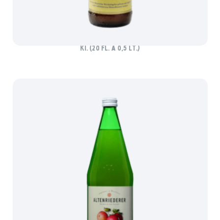
ANDECHSER HEFEWEIZEN
Ki. (20 Fl. à 0,5 lt.)