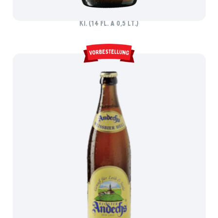
ALTENMÜNSTER URIG WÜRZIG
Ki. (14 Fl. à 0,5 lt.)