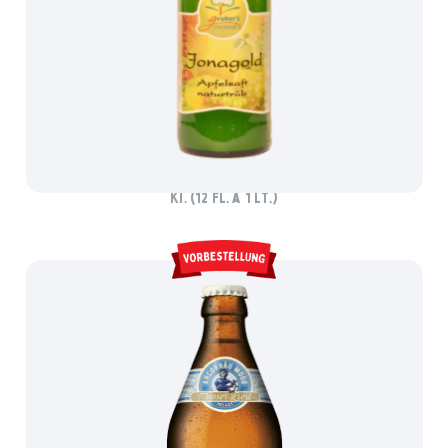
APFELSAFT NATURTRÜB – FAM. GRUBER
Ki. (12 Fl. à 1 lt.)