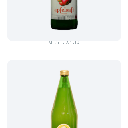
APFELSAFT NATURTRÜB – FAM. ALTENRIEDERER
Ki. (12 Fl. à 1 lt.)